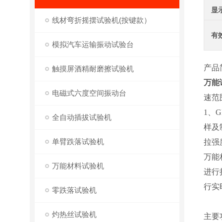
显
线材弯折摇摆试验机(按键款）
有
模拟汽车运输振动试验台
产品
触摸屏酒精耐磨擦试验机
万能
电磁式六度空间振动台
速范
1、
全自动插拔试验机
样及
单臂跌落试验机
拉强
万能
万能材料试验机
进行
行实
零跌落试验机
灼热丝试验机
主要