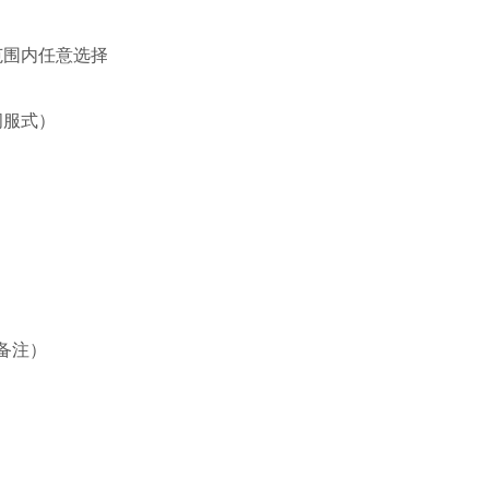
0kg/范围内任意选择
（伺服式）
备注）