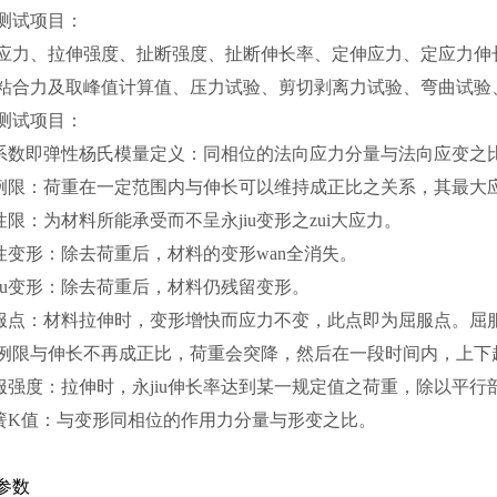
测试项目：
应力、拉伸强度、扯断强度、扯断伸长率、定伸应力、定应力伸
粘合力及取峰值计算值、压力试验、剪切剥离力试验、弯曲试验
测试项目：
性系数即弹性杨氏模量定义：同相位的法向应力分量与法向应变之
比例限：荷重在一定范围内与伸长可以维持成正比之关系，其最大
弹性限：为材料所能承受而不呈永jiu变形之zui大应力。
弹性变形：除去荷重后，材料的变形wan全消失。
永jiu变形：除去荷重后，材料仍残留变形。
屈服点：材料拉伸时，变形增快而应力不变，此点即为屈服点。
例限与伸长不再成正比，荷重会突降，然后在一段时间内，上下
屈服强度：拉伸时，永jiu伸长率达到某一规定值之荷重，除以平
弹簧K值：与变形同相位的作用力分量与形变之比。
参数