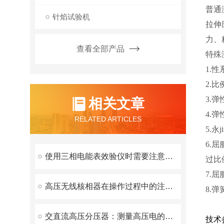
普通
针焰试验机
拉伸
力、
查看全部产品
特殊
1.
2.
3.
相关文章
4.
RELATED ARTICLES
5.
6.
使用三相电能表效验仪时需要注意以下几点
过比
7.
高压无线核相器在操作过程中的注意事项
8.
交直流高压分压器：测量高压电的关键设备
技术