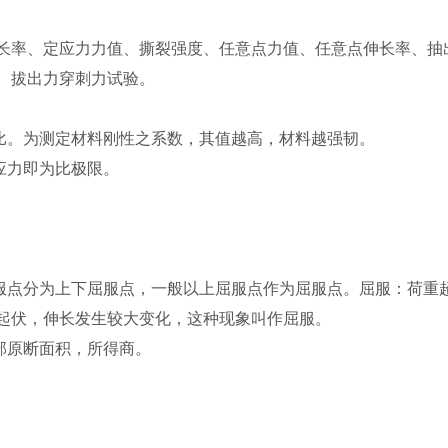
长率、定应力力值、撕裂强度、任意点力值、任意点伸长率、抽
、拔出力穿刺力试验。
比。为测定材料刚性之系数，其值越高，材料越强韧。
应力即为比极限。
屈服点分为上下屈服点，一般以上屈服点作为屈服点。屈服：荷重
起伏，伸长发生较大变化，这种现象叫作屈服。
行部原断面积，所得商。