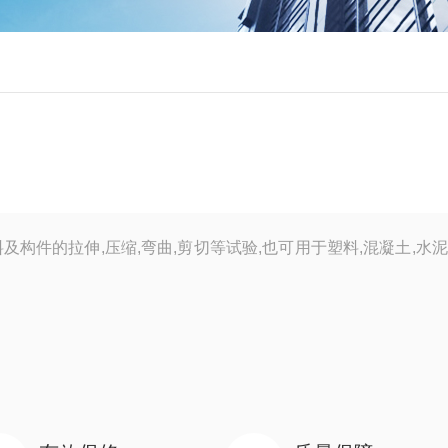
构件的拉伸,压缩,弯曲,剪切等试验,也可用于塑料,混凝土,水