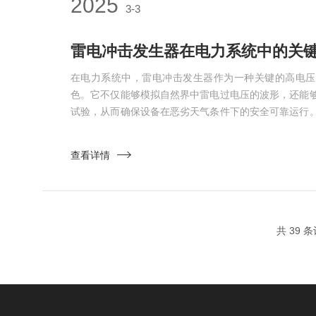
2025
3-3
在电力系统中，雷电冲击发生器作为一种关键的高电压
色。它不仅能够模拟自然界中雷电过电压的波形，还能
试验，从而确保设备在恶劣天气条件下的安全可靠运行
的关键作用，以及它是如何保障设备安全、提升运行稳
电压、大电流的脉冲波形，模拟自然界中雷电对电力设
查看详情
源、电荷/放电装置、脉冲控制器以及测试样品接口等。
电源的能量储...
共 39 