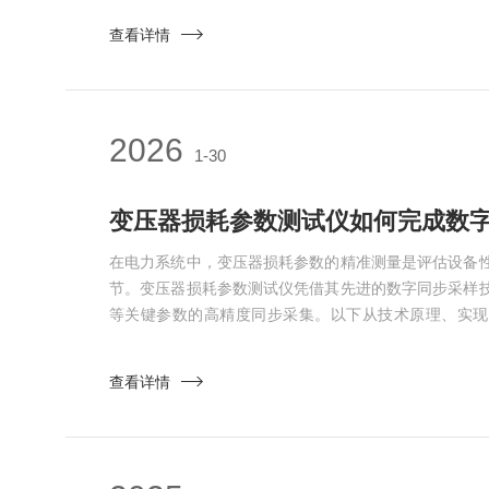
范，系统讲解装置选型要点、容量匹配原则及标准化安
查看详情
全面指导。选型过程中，核心技术性能把控是首要前提
准性两大核心。...
2026
1-30
变压器损耗参数测试仪如何完成数
在电力系统中，变压器损耗参数的精准测量是评估设备
节。变压器损耗参数测试仪凭借其先进的数字同步采样
等关键参数的高精度同步采集。以下从技术原理、实现
析。一、数字同步采样的技术原理1.多通道信号并行处
器，对三相电压、电流信号进行同步采样。例如采用双A
查看详情
入信号，确保各通道数据的时间一致性。2.锁相环与频
影响...