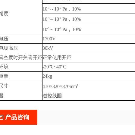
10
～10
Pa，10%
-4
-3
精度
10
～10
Pa，10%
-3
-2
10
～10
Pa，10%
-2
-1
电压
1700V
电场高压
30kV
真空度时开关管开距
正常使用开距
环境
-20℃~40℃
重量
24kg
尺寸
410×320×370mm
3
器
磁控线圈
产品咨询