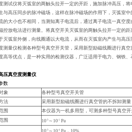
度测试仪将灭弧室的两触头拉开一定的开距，施加脉冲高压，将
生与高压同步的脉冲磁场，这样在脉冲磁场的作用下，灭弧室中
流的大小也不相同，当测知离子电流后，通过离子电流一真空度
磁控放电法进行测量。将真空开关灭弧室的两触头拉开一定的距
于灭弧室外侧，向线圈通以大电流，从而在灭弧室内产生与高压
度测量仪检测各种型号真空开关管，采用新型励磁线圈进行真空
度高等优点，是一种实用的检测仪器，广泛适用于电力、钢铁、
高压真空度测量仪
参数
对象
各种型号真空开关管
方法
采用新型励磁线圈进行真空管的不拆卸测量
范围
本仪器为一机多用型，可测多种型号真空开
范围
10
～10
Pa
-5
-1
10
～10
Pa，10%
-5
-4