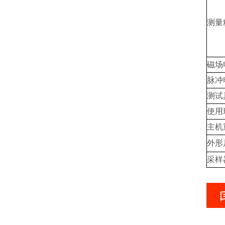
测量
磁场
脉冲
测试
使用
主机
外形
采样