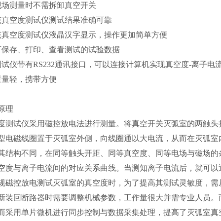
现场测量时不需拆卸真空开关
该真空度测试仪测试结果准确可靠
该真空度测试仪液晶汉字显示，操作更加简单方便
可保存、打印、查看测试的试验数据
测试仪带有RS232通讯接口，可以连接计算机实现真空度-离子
重量轻，携带方便
原理
度测试仪采用磁控放电法进行测量。将真空开关灭弧室的两触头
型电磁线圈置于灭弧室外侧，向线圈通以大电流，从而在灭弧室
其结构不同，在同等触头开距、同等真空度、同等电场与磁场的
空度与离子电流间的对应关系曲线。当测知离子电流后，就可以
规磁控放电测试灭弧室的真空度时，为了提高其测试灵敏度，需
新装回断路器时需要调整机械参数，工作量很大并需专业人员。
而采用单片微机进行同步控制与数据采集处理，提高了灭弧室真