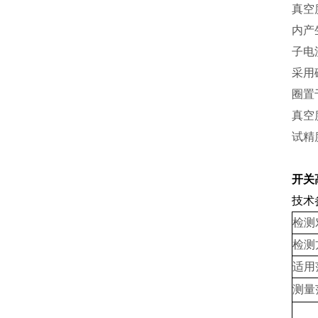
真空
内产
子电
采用
圈置
真空
试精
开关
技术
检测
检测
适用
测量