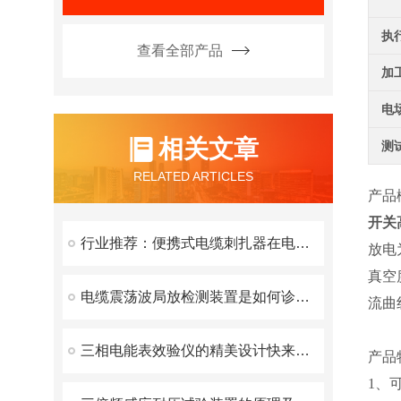
执
查看全部产品
加
电
相关文章
测
RELATED ARTICLES
产品
开关
行业推荐：便携式电缆刺扎器在电缆工程中的应用
放电
真空
电缆震荡波局放检测装置是如何诊断和定位的？
流曲
三相电能表效验仪的精美设计快来看看
产品
1、