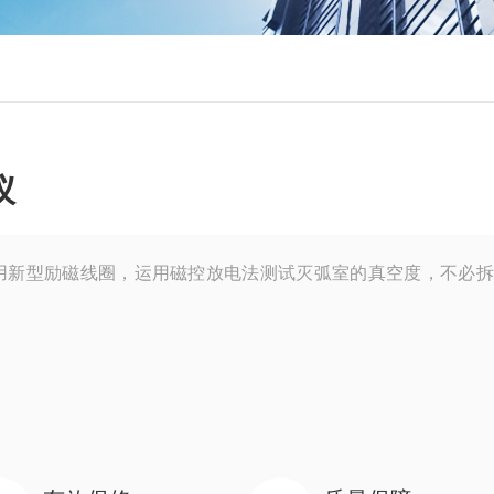
仪
用新型励磁线圈，运用磁控放电法测试灭弧室的真空度，不必拆