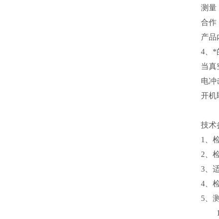
测量
合作
产品
4、
当真
电冲
开机
技术
1、
2、
3、
4、检
5、测
10-