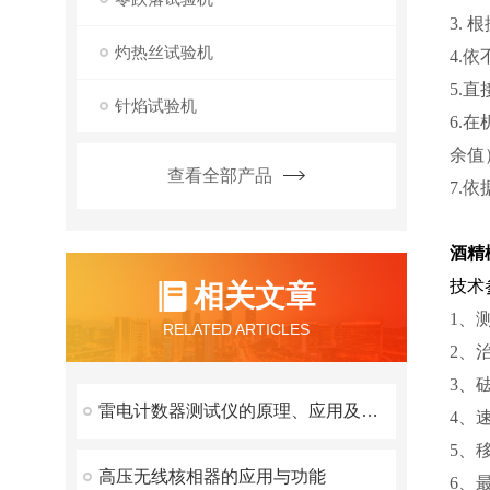
3.
灼热丝试验机
4.
5.
针焰试验机
6.
余值
查看全部产品
7.
酒精
技术
相关文章
1、
RELATED ARTICLES
2、
3、砝
雷电计数器测试仪的原理、应用及注意事项
4、速
5、
高压无线核相器的应用与功能
6、