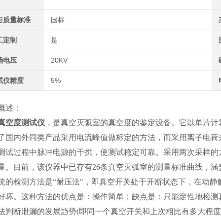
行质量标准
国标
工定制
是
场电压
20KV
试仪精度
5%
概述：
真空度测试仪
，是真空灭弧室的真空度的鉴定设备。它以单片计
了国内外同类产品采用电流峰值做标定的方法，而采用离子电荷
测试过程中脉冲电源的干扰，使测试稳定可靠。采用两次采样的
量。目前，该仪器中已存有26条真空灭弧室的测量标准曲线，涵
统的检测方法是“耐压法"，即真空开关处于开断状态下，在动
好坏。这种方法的优点是：操作简单；缺点是：只能定性地检测真空管
法判断泄漏的发展趋势(即同一个真空开关和上次相比有多大程度