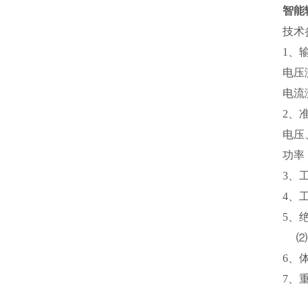
智能
技术
1、
电压
电流
2、
电压
功率：±
3、工
4、工
5、
⑵、
6、体
7、