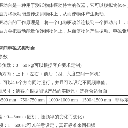
振动台是一种用于测试物体振动特性的仪器，它可以模拟物体在
磁力将振动能量传递到物体上，从而使物体产生振动。
振动台的工作原理是：将一个电磁驱动器连接到一个振动台上，
磁力会把振动能量传递到物体上，从而使物体产生振动。电磁驱
空间电磁式振动台
参数
试验负载：0—60 kg(可以根据客户要求定制)
振动方向：上下 + 左右 + 前后（四、六度空间一体机）
：可以4-6个方向同时运行，并且可以设定不同频率值。
台面尺寸：请客户根据测试产品的实际尺寸选择合适台面
×500 mm
750×750 mm
1000×1000 mm
1500×1500 mm
非标
振幅：0—5mm（随机，随频率的变化而变化）
 扫频：1—600Hz可以任意设定，真正标准来回扫频