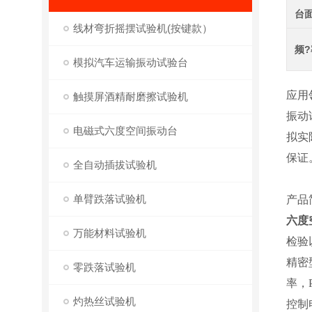
台
线材弯折摇摆试验机(按键款）
频?
模拟汽车运输振动试验台
应用
触摸屏酒精耐磨擦试验机
振动
电磁式六度空间振动台
拟实
保证
全自动插拔试验机
单臂跌落试验机
产品
六度
万能材料试验机
检验
精密
零跌落试验机
率，
灼热丝试验机
控制