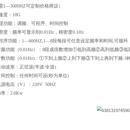
需1—3000HZ可定制价格商议）
加速度：10G
 实现功能：调频、可程序、时间控制
精密度：频率可显示到0.01Hz，精密度0.1Hz
 可程序功能：1—600HZ,1—8段每段可任意设定频率和时间,可循环
. 倍频功能（0.01Hz）：8段成倍数增加①低到高频②高到低频③
. 对数功能（0.01Hz)：①下到上频②上到下频③下到上再到下频-
 振动波形：正弦波(半波/全波)
. 时间控制：任何时间可设(秒为单位)
 电源电压（V）：220V 50HZ
 功率：2.0Kw