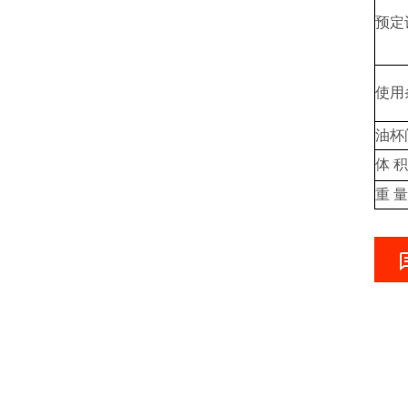
预定
使用
油杯
体 积
重 量