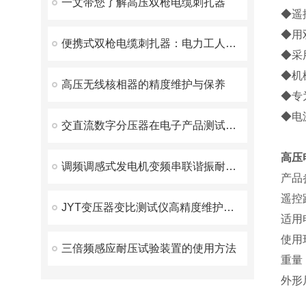
一文带您了解高压双枪电缆刺扎器
◆遥
◆用
便携式双枪电缆刺扎器：电力工人不可少的工具
◆采
◆机
高压无线核相器的精度维护与保养
◆专
◆电
交直流数字分压器在电子产品测试领域的广泛应用与技术创新
高压
调频调感式发电机变频串联谐振耐压装置：创新技术解决发电机交流耐压试验难题
产品
遥控
JYT变压器变比测试仪高精度维护方案
适用
使用环
三倍频感应耐压试验装置的使用方法
重量
外形