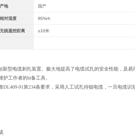
产地
国产
相对湿度
85%rh
无线遥控距离
≥10米
u创新型电缆刺扎装置。极大地提高了电缆试扎的安全性能，及易
护工作者的bi备工具。
409-91第234条要求，采用人工试扎待锯电缆，一旦电缆识
成