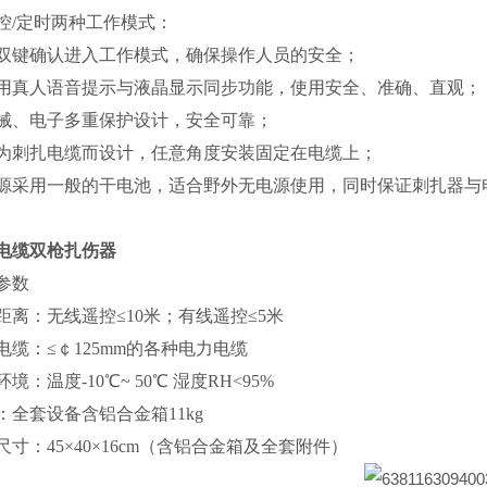
控/定时两种工作模式：
双键确认进入工作模式，确保操作人员的安全；
用真人语音提示与液晶显示同步功能，使用安全、准确、直观；
械、电子多重保护设计，安全可靠；
为刺扎电缆而设计，任意角度安装固定在电缆上；
源采用一般的干电池，适合野外无电源使用，同时保证刺扎器与电
电缆双枪扎伤器
参数
距离：无线遥控≤10米；有线遥控≤5米
电缆：≤￠125mm的各种电力电缆
境：温度-10℃~ 50℃ 湿度RH<95%
：全套设备含铝合金箱11kg
尺寸：45×40×16cm（含铝合金箱及全套附件）