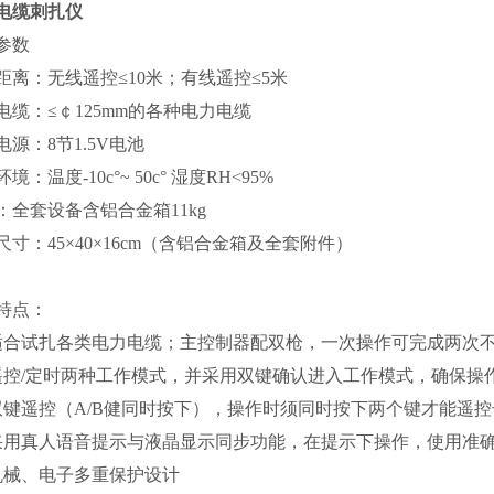
电缆刺扎仪
参数
距离：无线遥控≤10米；有线遥控≤5米
电缆：≤￠125mm的各种电力电缆
电源：8节1.5V电池
境：温度-10c°~ 50c° 湿度RH<95%
：全套设备含铝合金箱11kg
尺寸：45×40×16cm（含铝合金箱及全套附件）
特点：
适合试扎各类电力电缆；主控制器配双枪，一次操作可完成两次
遥控/定时两种工作模式，并采用双键确认进入工作模式，确保操
双键遥控（A/B健同时按下），操作时须同时按下两个键才能遥
采用真人语音提示与液晶显示同步功能，在提示下操作，使用准
机械、电子多重保护设计