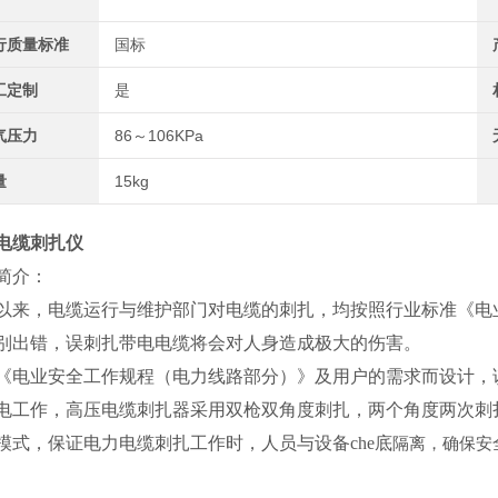
行质量标准
国标
工定制
是
气压力
86～106KPa
量
15kg
电缆刺扎仪
简介：
以来，电缆运行与维护部门对电缆的刺扎，均按照行业标准《电
别出错，误刺扎带电电缆将会对人身造成极大的伤害。
《电业安全工作规程（电力线路部分）》及用户的需求而设计，该
电工作，高压电缆刺扎器采用双枪双角度刺扎，两个角度两次刺
模式，保证电力电缆刺扎工作时，人员与设备che底
隔离，确保安