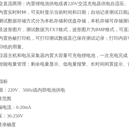
、交直流两用：内置锂电池供电或者220V交流充电器供电自适应。
、内置实时时钟，可实时显示当前时间和日期；自动记录测试日期
、测试数据存储方式分为本机存储和优盘存储，本机存储可存储测
及波形图片，测试数据为TXT格式，波形图片为BMP格式，可
、内置热敏打印机，可打印测试数据及已保存测试记录；打印内容
印纸的用量。
、仪器主机和电压采集器内置大容量可充电锂电池，一次充电完成
、智能电量管理：剩余电量显示、低电量报警、长时间闲置提示、
指标
 源：220V、50Hz或内部电池供电
测量范围
漏电流：0-20mA
压：30-250V
测量准确度