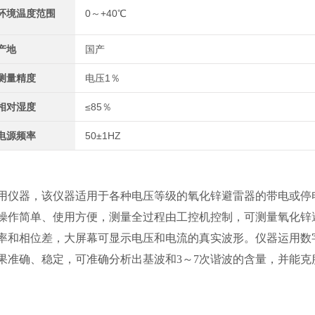
环境温度范围
0～+40℃
产地
国产
测量精度
电压1％
相对湿度
≤85％
电源频率
50±1HZ
用仪器，该仪器适用于各种电压等级的氧化锌避雷器的带电或停
操作简单、使用方便，测量全过程由工控机控制，可测量氧化锌
率和相位差，大屏幕可显示电压和电流的真实波形。仪器运用数
果准确、稳定，可准确分析出基波和3～7次谐波的含量，并能克