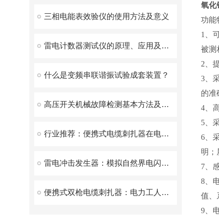
氧化
三相电能表效验仪的使用方法及意义
功能
1、
雷电计数器测试仪的原理、应用及注意事项
被测
2、
什么是变频串联谐振试验成套装置？
3、
的准
高压开关机械故障检测基本方法及原理
4、
5、
行业推荐：便携式电缆刺扎器在电缆工程中的应用
6、
明；
雷电冲击发生器：模拟自然界电闪的实验设备
7、
8、
便携式双枪电缆刺扎器：电力工人不可少的工具
值、
9、