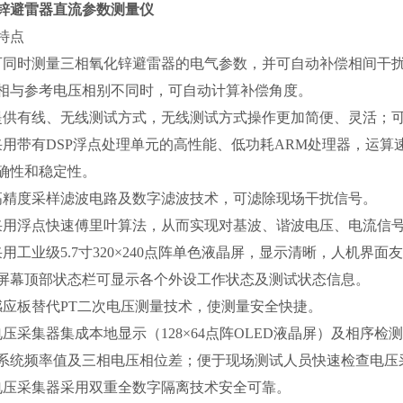
锌避雷器直流参数测量仪
特点
可同时测量三相氧化锌避雷器的电气参数，并可自动补偿相间干扰
相与参考电压相别不同时，可自动计算补偿角度。
提供有线、无线测试方式，无线测试方式操作更加简便、灵活；
采用带有DSP浮点处理单元的高性能、低功耗ARM处理器，运
确性和稳定性。
高精度采样滤波电路及数字滤波技术，可滤除现场干扰信号。
采用浮点快速傅里叶算法，从而实现对基波、谐波电压、电流信
采用工业级5.7寸320×240点阵单色液晶屏，显示清晰，人机
屏幕顶部状态栏可显示各个外设工作状态及测试状态信息。
感应板替代PT二次电压测量技术，使测量安全快捷。
电压采集器集成本地显示（128×64点阵OLED液晶屏）及相序
系统频率值及三相电压相位差；便于现场测试人员快速检查电压
电压采集器采用双重全数字隔离技术安全可靠。