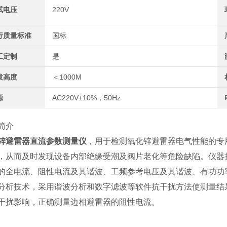
试电压
220V
行质量标准
国标
工定制
是
拔高度
＜1000M
源
AC220V±10%，50Hz
简介
锌避雷器直流参数测量仪
，用于检测氧化锌避雷器电气性能的专
，从而及时发现设备内部绝缘受潮及阀片老化等危险缺陷。仪器
的全电流、阻性电流及其谐波、工频参考电压及其谐波、有功功
分析技术，采用谐波分析和数字滤波等软件抗干扰方法使测量结
干扰影响，正确测量边相避雷器的阻性电流。