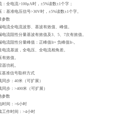
电流：全电流>100μA时，±5%读数±1个字；
电压：基准电压信号>30V时，±5%读数±1个字。
测量参数
泄漏电流全电流波形、基波有效值、峰值。
泄漏电流阻性分量基波有效值及3、5、7次有效值。
泄漏电流阻性分量峰值：正峰值Ir+ 负峰值Ir-。
容性电流基波，全电压、全电流相角差。
电压有效值。
避雷器功耗。
电压基准信号取样方式
有线同步：40米（可扩展）
无线同步：>400米（可扩展）
电池参数
充电时间：>6小时
连续工作时间：>4小时