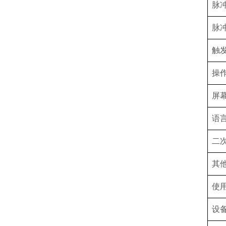
脉
脉
触
操
屏
语
二
其
使
设