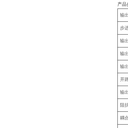
产品
输
步
输
输
输
开
输
阻
耦