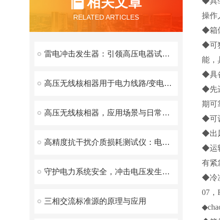
相关文章
◆具
操作
RELATED ARTICLES
◆箱
◆可
雷电冲击发生器：引领高压电器试验新篇章
能，
◆具
高压无线核相器用于电力线路/变电所的相位和相序校验
◆先
期可
高压无线核相器，应用场景与日常维护方案解析
◆可
◆出
高精度抗干扰介质损耗测试仪：电力系统绝缘诊断新仪器
◆运
有紧
守护电力系统安全，冲击电压发生器发挥了重要作用！
◆冷
07，R
三相交流标准源的原理与应用
◆c