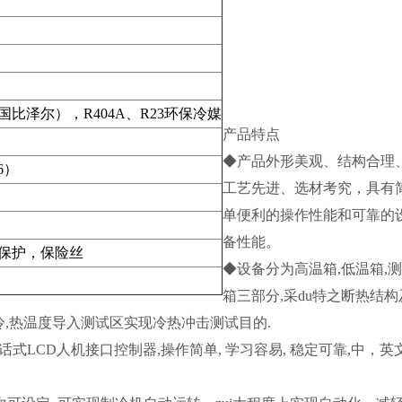
泽尔），R404A、R23环保冷媒
产品特点
◆产品外形美观、结构合理
6）
工艺先进、选材考究，具有
单便利的操作性能和可靠的
备性能。
保护，保险丝
◆设备分为高温箱,低温箱,
箱三部分,采du特之断热结构
,热温度导入测试区实现冷热冲击测试目的.
式LCD人机接口控制器,操作简单, 学习容易, 稳定可靠,中，英