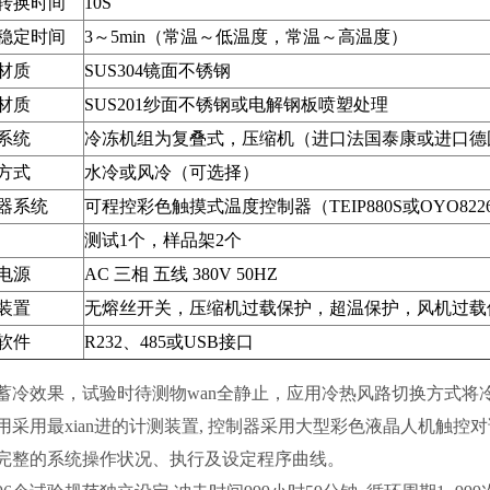
转换时间
10S
稳定时间
3～5min（常温～低温度，常温～高温度）
材质
SUS304镜面不锈钢
材质
SUS201纱面不锈钢或电解钢板喷塑处理
系统
冷冻机组为复叠式，压缩机（进口法国泰康或进口德国比
方式
水冷或风冷（可选择）
器系统
可程控彩色触摸式温度控制器（TEIP880S或OYO822
测试1个，样品架2个
电源
AC 三相 五线 380V 50HZ
装置
无熔丝开关，压缩机过载保护，超温保护，风机过载
软件
R232、485或USB接口
蓄冷效果，试验时待测物wan全静止，应用冷热风路切换方式将冷
用采用最xian进的计测装置, 控制器采用大型彩色液晶人机触控对话
完整的系统操作状况、执行及设定程序曲线。