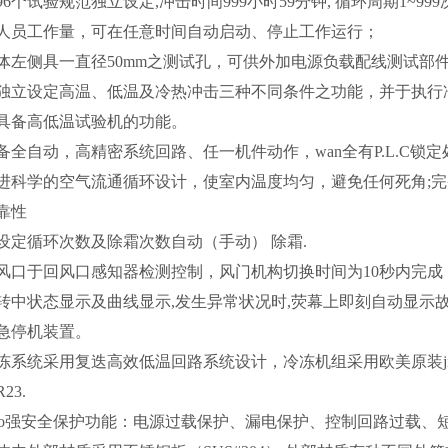
96个试验规范独立设定,冲击时间999小时59分钟, 循环周期1~9
人员工作量，可在任意时间自动启动、停止工作运行；
体左侧具一直径50mm之测试孔，可供外加电源负载配线测试部
独立设定高温、低温及冷热冲击三种不同条件之功能，并于执行
具备高低温试验机的功能。
备全自动，高精密系统回路、任一机件动作，wan全有P.L.C锁定处
进科学的空气流通循环设计，使室内温度均匀，避免任何死角;
靠性
设定循环次数及除霜次数自动（手动） 除霜.
风口于回风口感知器检测控制，风门机构切换时间为10秒内完成
转中状态显示及曲线显示,发生异常状况时,荧幕上即刻自动显示
急停机装置。
冻系统采用复迭高效低温回路系统设计，冷冻机组采用欧美原装ji
23.
hao强安全保护功能：电源过载保护、漏电保护、控制回路过载