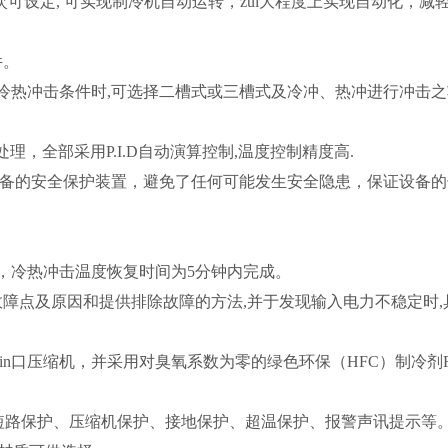
99次可设定, 可实现制冷机自动运转，zui大程度上实现自动化，减
件。
冷热冲击条件时,可选择二槽式或三槽式及冷冲、热冲进行冲击之
理，全部采用P.I.D自动演算控制,温度控制精度高.
完备的安全保护装置，避免了任何可能发生安全隐患，保证设备的
，冷热冲击温度恢复时间为5分钟内完成。
故障点及原因和提供排除故障的方法,并于发现输入电力不稳定时,
n口压缩机，并采用对臭氧系数为零的绿色环保（HFC）制冷剂R
、短路保护、压缩机保护、接地保护、超温保护、报警声讯提示等