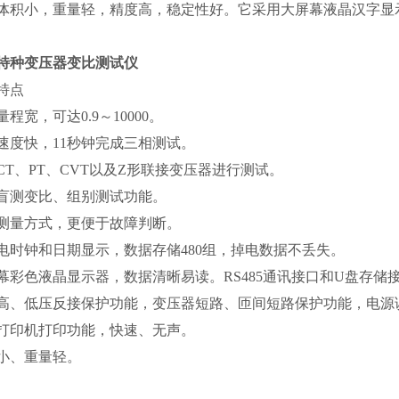
体积小，重量轻，精度高，稳定性好。它采用大屏幕液晶汉字显
特种变压器变比测试仪
特点
程宽，可达0.9～10000。
速度快，11秒钟完成三相测试。
CT、PT、CVT以及Z形联接变压器进行测试。
盲测变比、组别测试功能。
测量方式，更便于故障判断。
电时钟和日期显示，数据存储480组，掉电数据不丢失。
幕彩色液晶显示器，数据清晰易读。RS485通讯接口和U盘存储
高、低压反接保护功能，变压器短路、匝间短路保护功能，电源误
打印机打印功能，快速、无声。
小、重量轻。