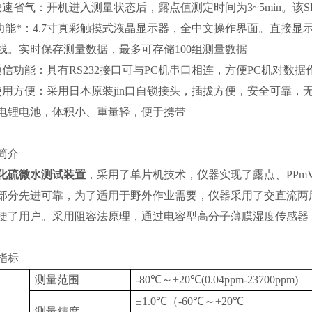
快速省气：开机进入测量状态后，露点值测定时间为3~5min。该
 功能*：4.7寸真彩触摸式液晶显示器，全中文操作界面。直接显
线。实时保存测量数据，最多可存储100组测量数据
通信功能：具有RS232接口可与PC机串口相连，方便PC机对数
使用方便：采用日本原装jin口自锁接头，插拔方便，安全可靠
电锂电池，体积小、重量轻，便于携带
简介
化硫微水测试装置
，采用了单片机技术，仪器实现了露点、PP
部分先进可靠，为了适用于野外作业需要，仪器采用了交直流两
便了用户。
采用阻容法原理，通过电容型高分子薄膜湿度传感器
指标
测量范围
-80℃～+20℃(0.04ppm-23700ppm)
±1.0℃（-60℃～+20℃
测量精度