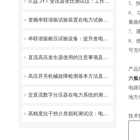
久益 JYT 变压器变比测试仪：工作原理与应用解析
5、
6、
变频串联谐振试验装置在电力试验中有什么优势呢？
量曲
7、
串联谐振耐压试验设备：提升发电机试验的效率与安全性
8、
可充
直流高压发生器使用的注意事项及保养注意事项
产品
高压开关机械故障检测基本方法及原理
六氟
电路
交直流数字分压器在电力系统的测量和调试中发挥了重要作用
地方
高精度抗干扰介质损耗测试仪：电力系统绝缘诊断新仪器
技术