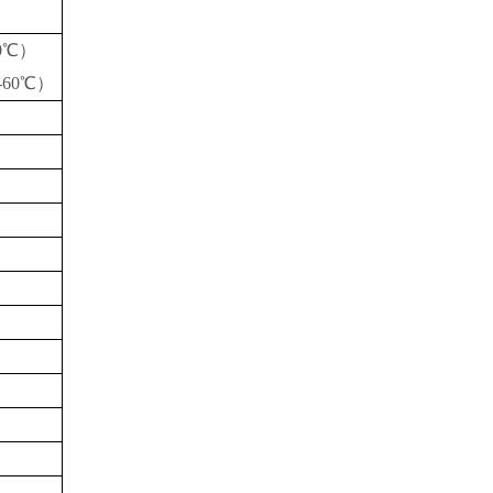
0℃）
-60℃）