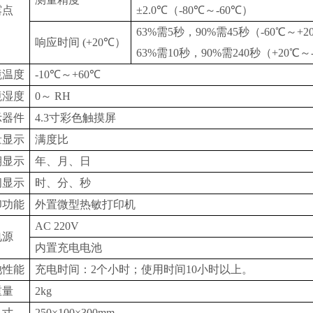
露点
±2.0℃（-80℃～-60℃）
63%需5秒，90%需45秒（-60℃～+2
响应时间
(
+20℃）
63%需10秒，90%需240秒（+20℃～
境温度
-10℃～+60℃
境湿度
0～ RH
示器件
4.3寸彩色触摸屏
量显示
满度比
期显示
年、月、日
间显示
时、分、秒
印功能
外置微型热敏打印机
AC 220V
电源
内置充电电池
池性能
充电时间：2个小时；使用时间10小时以上。
重量
2kg
尺寸
250×100×300mm