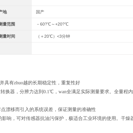
产地
国产
测量范围
－60?℃～+20?℃
测量时间
（＋20℃）<3分钟
并具有zhuo越的长期稳定性，重复性好
模数转换器，分辨力达到0.1℃，wan全满足实际测量要求。全量程
零点漂移而引入的系统误差，保证测量的准确性
染的影响，可对传感器抗油污保护，极适合工业环境的使用。干燥