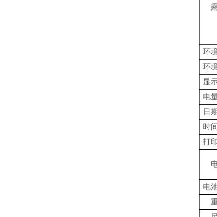
环
环
显
电
日
时
打
电