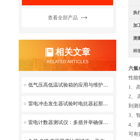
执
查看全部产品
加
测
相关文章
环
RELATED ARTICLES
六氟
性能
低气压高低温试验箱的应用与维护方案
1、
2、
雷电冲击发生器试验时电抗器起那些作用？
到测
3、
雷电计数器测试仪：多措并举确保测试结果精准可靠
4、
可有