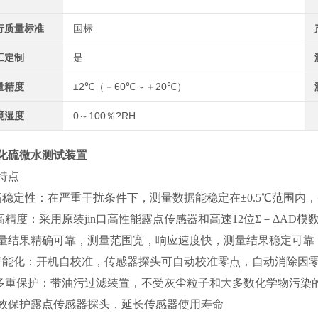
行质量标准
国标
工定制
是
量精度
±2℃（－60℃～＋20℃）
境湿度
0～100％?RH
化硫微水测试装置
特点
高稳定性：在严重干扰条件下，测量数据能稳定在±0.5℃范围内，
 高精度：采用原装jin口高性能露点传感器和高速12位Σ－ΔAD
量结果精确可靠，测量范围宽，响应速度快，测量结果稳定可靠
智能化：开机自校准，传感器探头可自动校准零点，自动消除因
 多重保护：带油污过滤装置，不受灰尘粒子和大多数化学物污
效保护露点传感器探头，延长传感器使用寿命