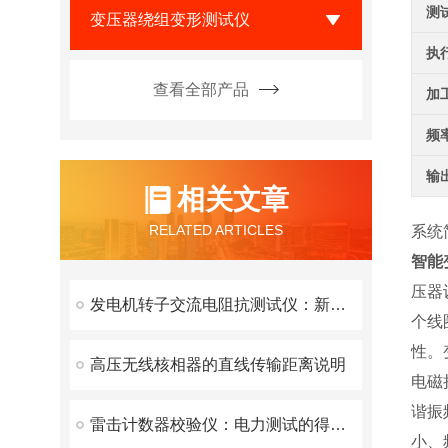
测
变压器绕组变形测试仪
执
查看全部产品
加
频
输
相关文章
RELATED ARTICLES
系统
智能
压器
发电机转子交流电阻抗测试仪：新一代智能化测量仪器
个线
性。
高压无线核相器的直线传输距离说明
电磁
谐振
雷击计数器校验仪：电力测试的得力助手
小、