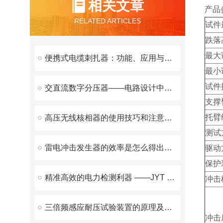
相关文章
产品
RELATED ARTICLES
试件
跌落
最大
便携式电缆刺扎器：功能、应用与优势
最小
试件
交直流数字分压器——电路设计中的重要工具
支撑
托臂
高压无线核相器的使用技巧和注意事项
测试
雷电冲击发生器的效率是怎么得出的？
驱动
保护
精准高效的电力检测利器 ——JYT 变压器变比测试仪优势解析
冲击
三倍频感应耐压试验装置的原理及日常维护策略
冲击