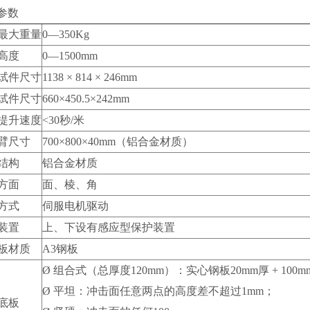
参数
最大重量
0—350Kg
高度
0—1500mm
试件尺寸
1138 × 814 × 246mm
试件尺寸
660×450.5×242mm
提升速度
<30秒/米
臂尺寸
700×800×40mm（铝合金材质）
结构
铝合金材质
方面
面、棱、角
方式
伺服电机驱动
装置
上、下设有感应型保护装置
板材质
A3钢板
Ø 组合式（总厚度120mm）：实心钢板20mm厚 + 1
Ø 平坦：冲击面任意两点的高度差不超过1mm；
底板