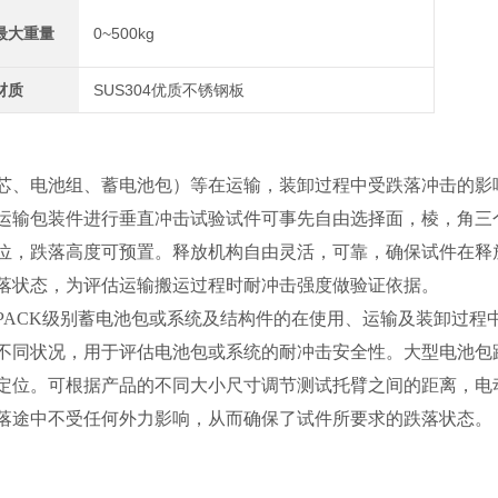
最大重量
0~500kg
材质
SUS304优质不锈钢板
芯、电池组、蓄电池包）等在运输，装卸过程中受跌落冲击的影
运输包装件进行垂直冲击试验试件可事先自由选择面，棱，角三
位，跌落高度可预置。释放机构自由灵活，可靠，确保试件在释
落状态，为评估运输搬运过程时耐冲击强度做验证依据。
PACK级别蓄电池包或系统及结构件的在使用、运输及装卸过程
不同状况，用于评估电池包或系统的耐冲击安全性。大型电池包
定位。可根据产品的不同大小尺寸调节测试托臂之间的距离，电
落途中不受任何外力影响，从而确保了试件所要求的跌落状态。