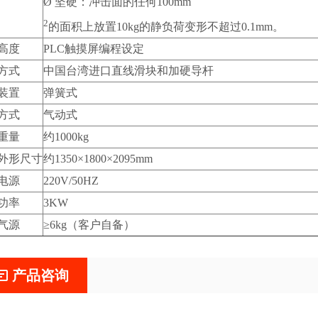
Ø 坚硬：冲击面的任何100mm
2
的面积上放置10kg的静负荷变形不超过0.1mm。
高度
PLC触摸屏编程设定
方式
中国台湾进口直线滑块和加硬导杆
装置
弹簧式
方式
气动式
重量
约1000kg
外形尺寸
约1350×1800×2095mm
电源
220V/50HZ
功率
3KW
气源
≥6kg（客户自备）
产品咨询