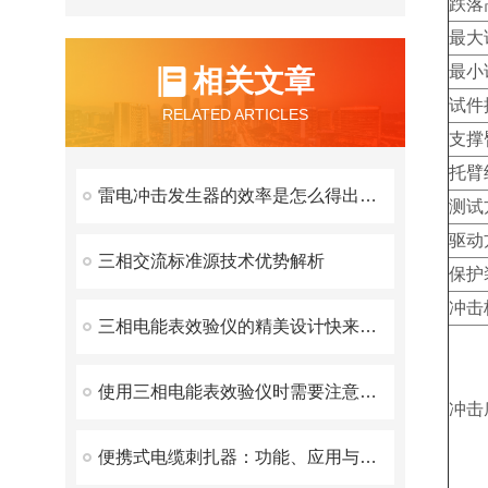
跌落
最大
最小
相关文章
试件
RELATED ARTICLES
支撑
托臂
雷电冲击发生器的效率是怎么得出的？
测试
驱动
三相交流标准源技术优势解析
保护
冲击
三相电能表效验仪的精美设计快来看看
使用三相电能表效验仪时需要注意以下几点
冲击
便携式电缆刺扎器：功能、应用与优势