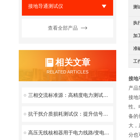
接地导通测试仪
测
执
查看全部产品
加
准
相关文章
工
RELATED ARTICLES
接地
产品
三相交流标准源：高精度电力测试的核心利器
接地
性。
抗干扰介质损耗测试仪：提升信号稳定性的必备工具
备的
大，
高压无线核相器用于电力线路/变电所的相位和相序校验
分也