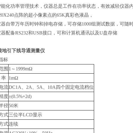
智能化功率管理技术，仪器总是工作在功率状态，有效减轻仪器
320X240点阵的超小像素点的65K真彩色液晶，
仪器自带万年历时钟和掉电存储，可存储1000组测试数据，可随
仪器配备RS232和USB接口，可和计算机通讯以及U盘存储
A接地引下线导通测量仪
指标
范围
1～1999mΩ
 率
1mΩ
电流
DC1A、2A、5A、10A四个固定电流档位
精度
±(0.5%+2d)
半径
50米
方式
三位半LCD显示
方式
连续