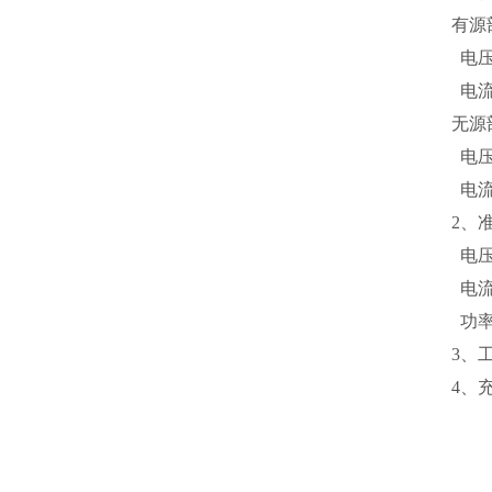
有源
电压
电流
无源
电压
电流
2、
电压：
电流：
功率：
3、工
4、充