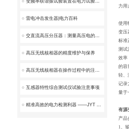
变频串联谐振试验装置在电力试验中有什么优势呢？
力用
雷电冲击发生器|电力百科
使用
变压
交直流高压分压器：测量高压电的关键设备
标准
测试
高压无线核相器的精度维护与保养
效率
的容
高压无线核相器在操作过程中的注意事项
轻、
记录
互感器特性综合测试仪试验注意事项
量于
精准高效的电力检测利器 ——JYT 变压器变比测试仪优势解析
有源
产品
1、