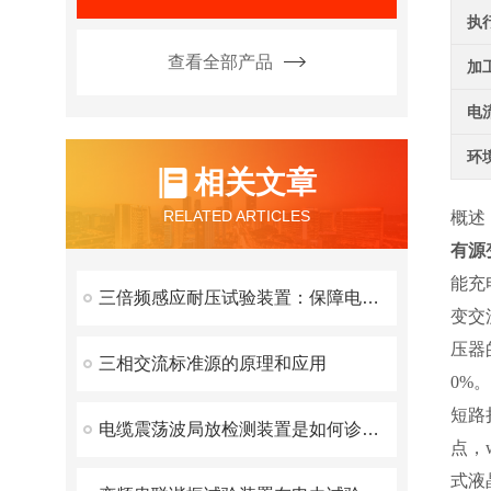
执
查看全部产品
加
电
环
相关文章
RELATED ARTICLES
概述
有源
能充
三倍频感应耐压试验装置：保障电力设备安全运行的重要工具
变交
压器
三相交流标准源的原理和应用
0%
短路
电缆震荡波局放检测装置是如何诊断和定位的？
点，
式液