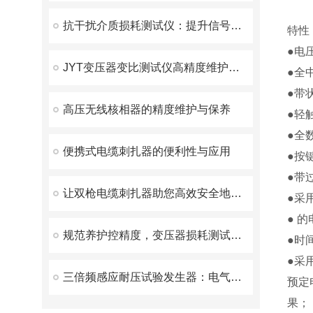
抗干扰介质损耗测试仪：提升信号稳定性的必备工具
特性
●电
JYT变压器变比测试仪高精度维护方案
●全
●带
高压无线核相器的精度维护与保养
●轻
●全
便携式电缆刺扎器的便利性与应用
●按
●带
让双枪电缆刺扎器助您高效安全地施工
●采
● 
规范养护控精度，变压器损耗测试仪保养指南
●时
●采
三倍频感应耐压试验发生器：电气安全检测的守护神
预定
果；