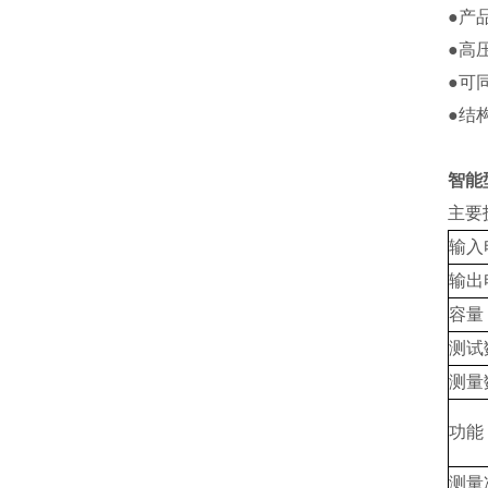
●产
●高
●可
●结
智能
主要
输入
输出
容量
测试
测量
功能
测量