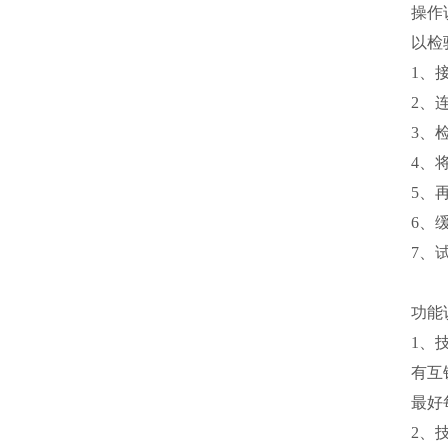
操作
以检
1、
2、
3、
4、
5、
6、
7、
功能
1、
有互
最好
2、