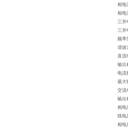
相电
相电
三并
三并
频率
谐波
直流
输出
电流输
最大
交流
输出
相电
线电
相电压