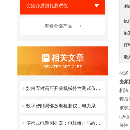
变频介质损耗测试仪
测
执
查看全部产品
加
打
相关文章
最
RELATED ARTICLES
概述
变频
如何应对高压开关机械特性测试仪常见的故障
相法
频后
数字智能局部放电检测仪，电力系统的绝缘状态守护者
被试
tg
便携式电缆刺扎器：电线维护与故障修复的得力助手
展性