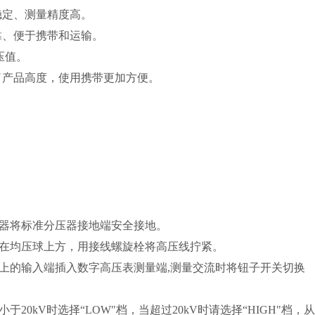
稳定、测量精度高。
靠、便于携带和运输。
压值。
了产品高度，使用携带更加方便。
压器将标准分压器接地端安全接地。
接在均压球上方，用接线螺旋栓将高压线拧紧。
座上的输入端插入数字高压表测量端,测量交流时将钮子开关切换
于20kV时选择“LOW"档，当超过20kV时请选择“HIGH"档，