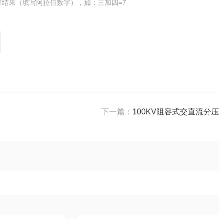
算结果（填写阿拉伯数字），如：三加四=7
下一篇：
100KV阻容式交直流分