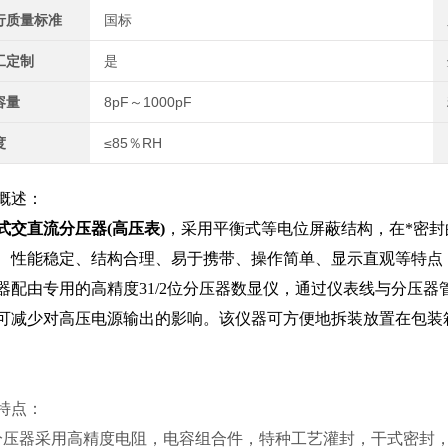
行质量标准
国标
工定制
是
容量
8pF～1000pF
度
≤85％RH
概述：
式交直流分压器(高压表)
，采用平衡式等电位屏蔽结构，在*密
、性能稳定、结构合理、易于携带、操作简单、显示直观等特点
器配由专用的高精度31/2位分压器数显仪，通过仪表线与分压
可减少对高压电源输出的影响。该仪器可方便地拆装放置在包装
特点：
分压器采用高精度电阻，电容组合件，特种工艺灌封，干式密封