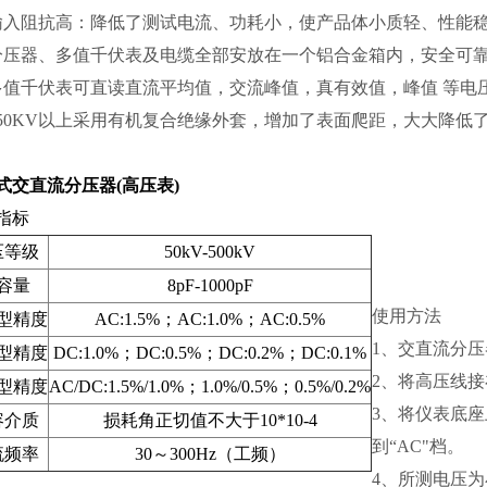
输入阻抗高：降低了测试电流、功耗小，使产品体小质轻、性能
分压器、多值千伏表及电缆全部安放在一个铝合金箱内，安全可
多值千伏表可直读直流平均值，交流峰值，真有效值，峰值 等电
150KV以上采用有机复合绝缘外套，增加了表面爬距，大大降低
式交直流分压器(高压表)
指标
压等级
50kV-500kV
容量
8pF-1000pF
使用方法
型精度
AC:1.5%；AC:1.0%；AC:0.5%
1、交直流分
型精度
DC:1.0%；DC:0.5%；DC:0.2%；DC:0.1%
2、将高压线
型精度
AC/DC:1.5%/1.0%；1.0%/0.5%；0.5%/0.2%
3、将仪表底
容介质
损耗角正切值不大于10*10-4
到“AC"档。
流频率
30～300Hz（工频）
4、所测电压为小