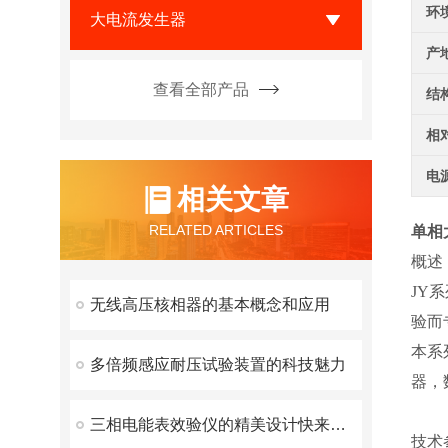
环
大电流发生器
产
查看全部产品
结
相
电
相关文章
RELATED ARTICLES
单相
概述
JY
无线高压核相器的基本概念和应用
验而
本系
多倍频感应耐压试验装置的科技魅力
器，
三相电能表效验仪的精美设计快来看看
技术