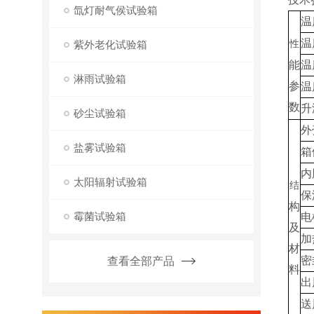
氙灯耐气侯试验箱
温
温
紫外老化试验箱
性
能
温
淋雨试验箱
参
温
数
升
砂尘试验箱
外
盐雾试验箱
箱
内
太阳辐射试验箱
结
保
构
霉菌试验箱
电
及
加
材
密
查看全部产品
料
出
送