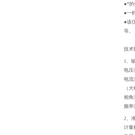
●*
●一
●该
等。
技术
1、
电压测
电流
（大
相角测
频率
2、
计量