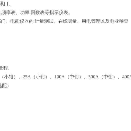
讯口。
频率表、功率 因数表等指示仪表。
部门、电能仪器的 计量测试、在线测量、用电管理以及电业稽查
换量程。
小钳）、25A（小钳）、100A（中钳）、500A（中钳）、400
选配）