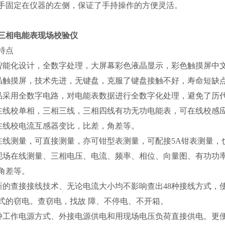
手固定在仪器的左侧，保证了手持操作的方便灵活。
三相电能表现场校验仪
特点
智能化设计，全数字处理，大屏幕彩色液晶显示，彩色触摸屏中
晶触摸屏，技术先进，无键盘，克服了键盘接触不好，寿命短缺
品采用全数字电路，对电能表数据进行全数字化处理，避免了历代
在线校单相，三相三线，三相四线有功无功电能表，可在线校感
在线校电流互感器变比，比差，角差等。
在线测量，可直接测量，亦可钳型表测量，可配接5A钳表测量，也
现场在线测量、三相电压、电流、频率、相位、向量图、有功功
角差等。
新的查接接线技术、无论电流大小均不影响查出48种接线方式，
式的窃电。查窃电，找故 障、不停电、不开箱。
种工作电源方式、外接电源供电和用现场电压负荷直接供电。更