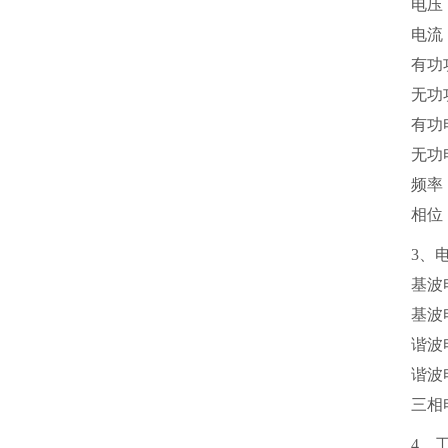
电压：
电流：
有功功
无功功
有功电
无功电
频率：
相位：
3、
基波
基波
谐波
谐波
三相
4、