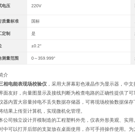
试电压
220V
行质量标准
国标
工定制
是
位
±0.2°
角测量范围
0～359.999°
简介
三相电能表现场校验仪
，采用大屏幕彩色液晶作为显示器，中文
界面友好，向量图显示及接线判断为检查电路的正确性提供了可
仪器内置大容量掉电不丢失数据存储器，可将现场校验数据保存下
将结果上传至计算机，实现微机化管理。
本公司独立设计开模制造的工程塑料外壳，仪表外形美观、实用
时中可以打开后部的支架放在桌面使用，亦可手持操作使用。为