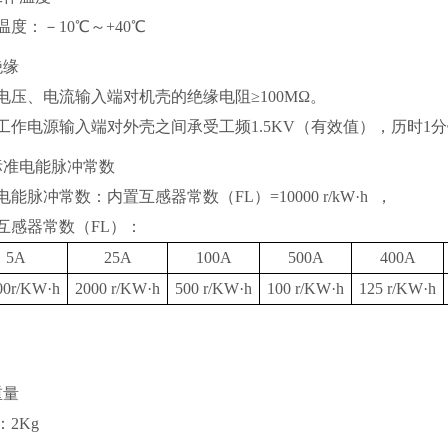
温度：－10℃～+40℃
绝缘
电压、电流输入端对机壳的绝缘电阻≥100MΩ。
工作电源输入端对外壳之间承受工频1.5KV（有效值），历时1
标准电能脉冲常数
能脉冲常数：内置互感器常数（FL）=10000 r/kW·h ，
互感器常数（FL）：
5A
25A
100A
500A
400A
00r/KW·h
2000 r/KW·h
500 r/KW·h
100 r/KW·h
125 r/KW·h
重量
：2Kg