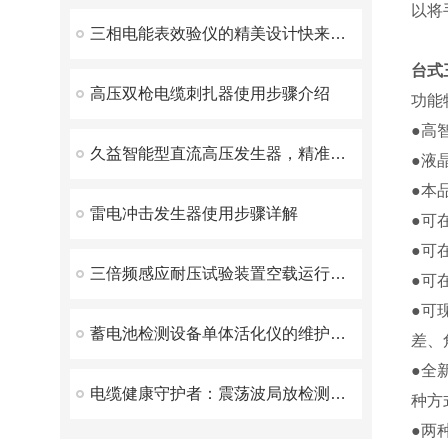
以将
三相电能表效验仪的精美设计快来看看
台式
高压双枪电缆刺扎器使用步骤介绍
功能
●高
久益智能型直流高压发生器，精准高效的高压测试解决方案
●液
●本
雷电冲击发生器使用步骤详解
●可
●可
三倍频感应耐压试验装置空载运行时间不应过长
●可
●可
蓄电池检测设备单体活化仪的维护如何进行
差、
●全
电缆健康守护者：震荡波局放检测装置揭秘
种方
●两