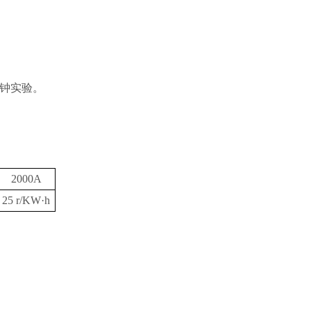
分钟实验。
2000A
25 r/KW·h