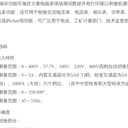
的储存功能可储存大量电能表现场测试数据并有打印接口和微机通
机多功能，还可用于校验交流电压表、电流表、相位表、功率表、
仪器的chao强功能，可广泛用于电业、工矿计量部门、技术监督
指标
输入特性
量范围：0～400V，57.7V、100V、220V、400V四档自动切
测量范围：0～5A，内置互感器分为5A(CT)档。钳形互感器为5A（
钳）、2000A（大钳）六个档位。（其中中型钳表和大型钳表为
量范围：0～359.999°。
测量范围：45～55Hz。
准确度
校验部分：