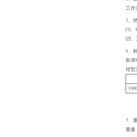
工作
5、
⑴、
⑵、
6、
标准电
钳型
100
7、
重量