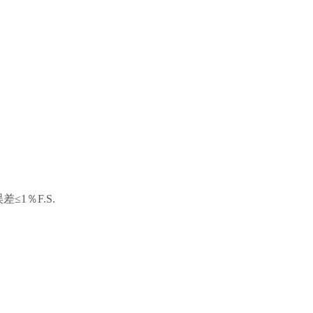
≤1％F.S.