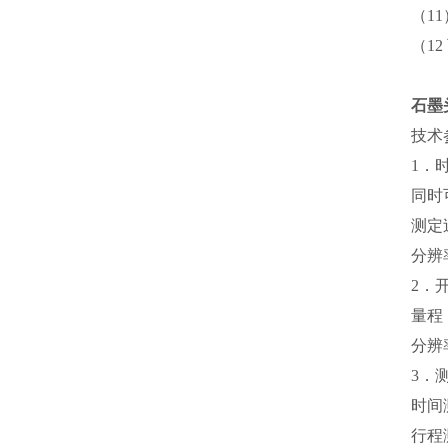
（1
（1
石墨
技术
1．
同时
测定
分辨率
2．
量程：
分辨
3．
时间
行程