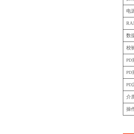
电
RA
数
校
P
P
P
介
操