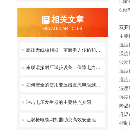
5.
6.
相关文章
双开
RELATED ARTICLES
主要
温度控
高压无线核相器：革新电力传输和分配的前沿技术
温度解
波动
串联谐振耐压试验设备：保障电力设备安全的有效工具
温度
湿度
如何安全的使用变压器直流电阻测试仪？
湿度解
湿度偏
冲击电压发生器的主要特点介绍
降温速
升温速
让双枪电缆刺扎器助您高效安全地施工
控制