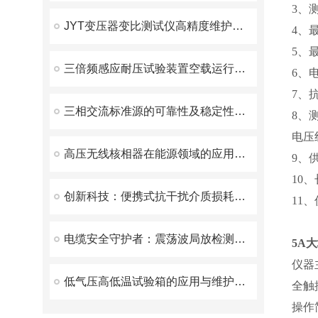
3、测
JYT变压器变比测试仪高精度维护方案
4、最
5、最
三倍频感应耐压试验装置空载运行时间不应过长
6、电
7、
三相交流标准源的可靠性及稳定性研究
8、
电压
高压无线核相器在能源领域的应用和价值
9、供
10、
创新科技：便携式抗干扰介质损耗测试仪，现场检测无忧
11、
电缆安全守护者：震荡波局放检测装置的创新之旅
5A
仪器
低气压高低温试验箱的应用与维护方案
全触
操作