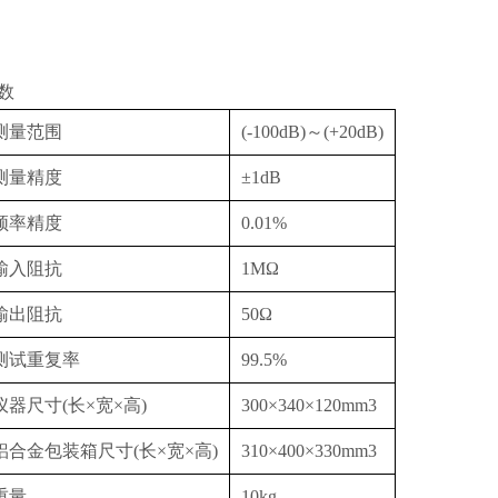
数
测量范围
(-100dB)～(+20dB)
测量精度
±1dB
频率精度
0.01%
输入阻抗
1MΩ
输出阻抗
50Ω
测试重复率
99.5%
器尺寸(长×宽×高)
300×340×120mm3
铝合金包装箱尺寸(长×宽×高)
310×400×330mm3
重量
10kg