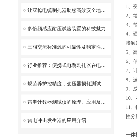
1、
让双枪电缆刺扎器助您高效安全地施工
2、
3、
多倍频感应耐压试验装置的科技魅力
4、
接触
三相交流标准源的可靠性及稳定性研究
5、
6、
行业推荐：便携式电缆刺扎器在电缆工程中的应用
7、
8、
规范养护控精度，变压器损耗测试仪保养指南
9、
10
雷电计数器测试仪的原理、应用及注意事项
11
性分
雷电冲击发生器的应用介绍
一体