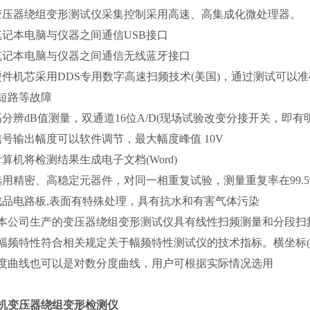
变压器绕组变形测试仪采集控制采用高速、高集成化微处理器。
笔记本电脑与仪器之间通信USB接口
笔记本电脑与仪器之间通信无线蓝牙接口
硬件机芯采用DDS专用数字高速扫频技术(美国)，通过测试可
短路等故障
高分辨dB值测量，双通道16位A/D(现场试验改变分接开关，即有
信号输出幅度可以软件调节，最大幅度峰值 10V
计算机将检测结果生成电子文档(Word)
选用精密、高稳定元器件，对同一相重复试验，测量重复率在99.5
成品电路板,表面有特殊处理，具有抗水和有害气体污染
、本公司生产的变压器绕组变形测试仪具有线性扫频测量和分段
、幅频特性符合相关规定关于幅频特性测试仪的技术指标。横坐标
度曲线也可以是对数分度曲线，用户可根据实际情况选用
机变压器绕组变形检测仪