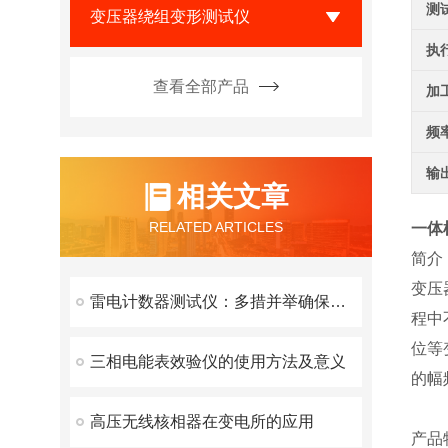
测
变压器绕组变形测试仪
执
查看全部产品
加
频
输
相关文章
RELATED ARTICLES
一体
简介
变压
雷电计数器测试仪：多措并举确保测试结果精准可靠
程中
位等
三相电能表效验仪的使用方法及意义
的幅
高压无线核相器在变电所的应用
产品