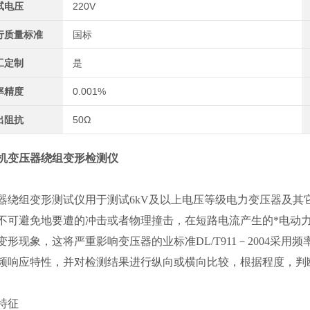
试电压
220V
行质量标准
国标
工定制
是
率精度
0.001%
出阻抗
50Ω
机变压器绕组变形检测仪
器绕组变形测试仪用于测试6kV及以上电压等级电力变压器及
不可避免地要遭的冲击或者物理撞击，在短路电流产生的*电动
变形现象，这将严重影响变压器的业标准DL/T911－2004采
频响应特性，并对检测结果进行纵向或横向比较，根据程度，判
特征