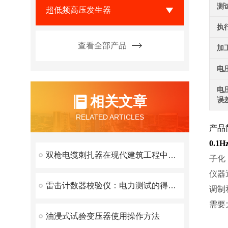
测
超低频高压发生器
执
查看全部产品
加
电
电
相关文章
误
RELATED ARTICLES
产品
0.
双枪电缆刺扎器在现代建筑工程中的应用
子化
仪器
雷击计数器校验仪：电力测试的得力助手
调制
需要
油浸式试验变压器使用操作方法