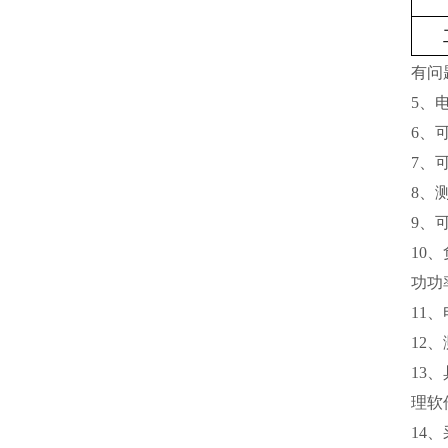
有问
5、
6、
7、
8、
9、
10
功功
11
12
13
理软
14