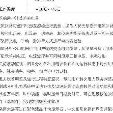
工作温度
－10℃~ +40℃
题的用户计算追补电量
电流回路可使用钳形互感器进行测量，操作人员无须断开电流回
可校验电压表、电流表、功率表、相位表等指示仪表以及三相三线
可采用光电、手动、脉冲等方式进行电能表校验
测量分析公用电网供到用户端的交流电能质量，其测量分析：频
可显示单相电压、电流波形并可同时显示三相电压、电流波形
、负荷波动监视：测量分析各种用电设备在不同运行状态下对公
率、视在功率、频率、相位等电力参数
、电力设备调整及运行过程动态监视，帮助用户解决电力设备调整
、测试分析电力系统中无功补偿及滤波装置动态参数并对其功能和
、具备万年历、时钟功能，实时显示日期及时间。可在现场校验
件（选配件）实现数据微机化管理
、采用大屏幕进口彩色液晶作为显示器，中文图形化操作界面并