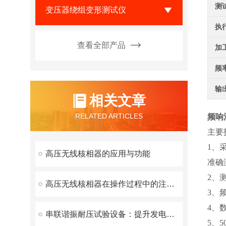
测
变压器绕组变形测试仪
执
查看全部产品
加
频
输
相关文章
RELATED ARTICLES
频响
主要
1、
高压无线核相器的应用与功能
准确
2、
高压无线核相器在操作过程中的注意事项
3、
4、
串联谐振耐压试验设备：提升发电机试验的效率与安全性
5、