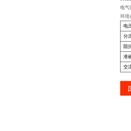
电气
环境
电
分
阻
准
交