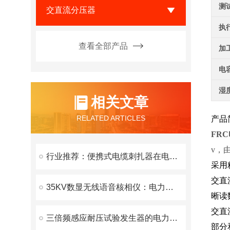
测
交直流分压器
执
查看全部产品
加
电
湿
相关文章
RELATED ARTICLES
产品
FR
v，
行业推荐：便携式电缆刺扎器在电缆工程中的应用
采用
交直
35KV数显无线语音核相仪：电力行业的相位校验利器
晰读
交直
三倍频感应耐压试验发生器的电力革新之路
部分