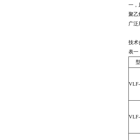
一，
聚乙
广泛
技术
表一
VLF
VLF