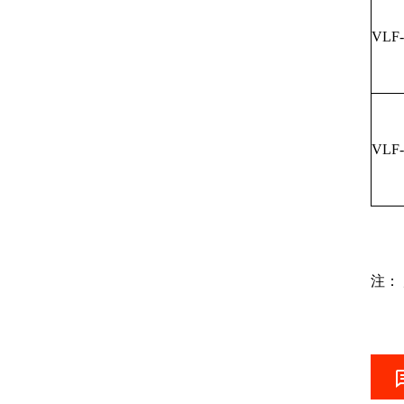
VLF
VLF
注：