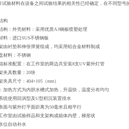
除非试验材料在设备之间试验结果的相关性已经确定，在不同型号
结构
结构：外壳材料：采用优质A3钢板喷塑处理
材料：进口SUS不锈钢板
架由衬垫和伸张弹簧组成，均采用铝合金材料制成
盘材料：不锈钢
箱标准配置：在工作室的两边共安装8支UV紫外灯管
架夹具数量：20块
架夹具尺寸：404×105（mm）
：加热方式为内胆水槽式加热，升温快，温度分布均匀
系统使用回涡型及U型积沉装置排水
表面与紫外灯平面距离为50毫米且相平行
工作室由试验样品和支架构成箱体内壁，梯形状
水位自动补水