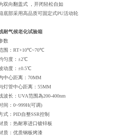
为双向翻盖式 ，开闭轻松自如
箱底部采用高品质可固定式PU活动轮
线耐气候老化试验箱
参数
围：RT+10℃~70℃
均匀度：±2℃
波动度：±0.5℃
内中心距离：70MM
与灯管中心距离：55MM
波长：UVA范围為200-400nm
间：0~999H(可调)
方式：PID自整SSR控制
材质：热耐寒进口镀锌板
材质：优质钢板烤漆