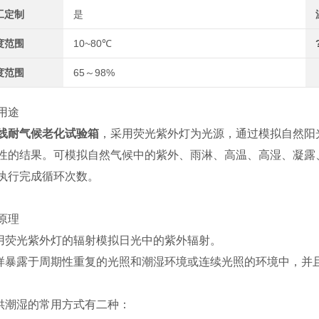
工定制
是
度范围
10~80℃
度范围
65～98%
用途
线耐气候老化试验箱
，采用荧光紫外灯为光源，通过模拟自然阳
性的结果。可模拟自然气候中的紫外、雨淋、高温、高湿、凝露
执行完成循环次数。
原理
利用荧光紫外灯的辐射模拟日光中的紫外辐射。
试样暴露于周期性重复的光照和潮湿环境或连续光照的环境中，
提供潮湿的常用方式有二种：