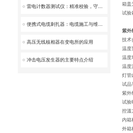
箱盖
雷电计数器测试仪：精准校验，守护电力与气象安全
试验
便携式电缆刺扎器：电缆施工与维护的得力助手
紫外
技术
高压无线核相器在变电所的应用
温度范
温度
冲击电压发生器的主要特点介绍
温度
灯管
试品
紫外线
试验时
控溫
内箱
外箱