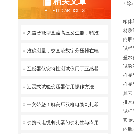
相关文章
7.
RELATED ARTICLES
箱体
材质
久益智能型直流高压发生器，精准高效的高压测试解决方案
内胆
试样
准确测量，交直流数字分压器在电力检测中的核心应用与性能优化
盛水
试验
互感器伏安特性测试仪用于互感器铁芯质量检查与短路监测
样品
样品
油浸式试验变压器使用操作方法
其它
排水
一文带您了解高压双枪电缆刺扎器
试样
实际
便携式电缆刺扎器的便利性与应用
内胆