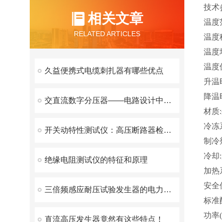
技术
相关文章
温度范
RELATED ARTICLES
温度
温度
温度偏
久益便携式电缆刺扎器有哪些优点
升温时
降温
交直流数字分压器——电路设计中的重要工具
材质
冷冻
开关动特性测试仪：高压断路器检测的得力助手
制冷剂
冷却
绝缘电阻测试仪的特征和原理
加热
安全
三倍频感应耐压试验发生器的电力革新之路
标准
功率
直流高压发生器竟然有这些特点！