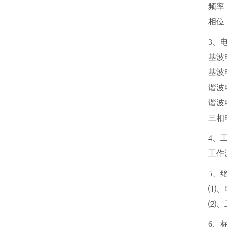
频率：
相位：
3、
基波
基波
谐波
谐波
三相
4、
工作
5、
⑴、
⑵、
6、