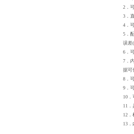
2．
3．
4．
5．
误差
6．
7．
据可
8．
9．
10
11
12
13