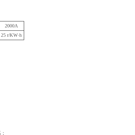
2000A
25 r/KW·h
高；