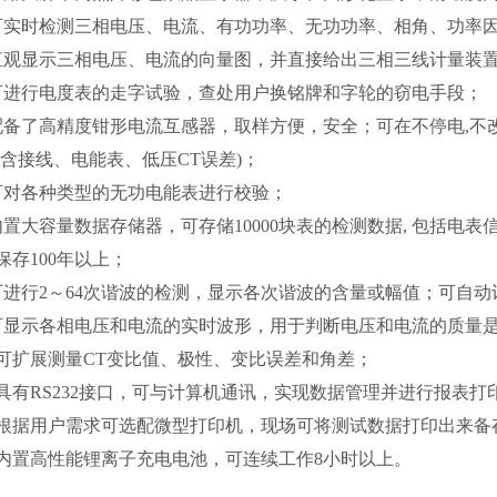
可实时检测三相电压、电流、有功功率、无功功率、相角、功率
直观显示三相电压、电流的向量图，并直接给出三相三线计量装置
可进行电度表的走字试验，查处用户换铭牌和字轮的窃电手段；
配备了高精度钳形电流互感器，取样方便，安全；可在不停电,
(含接线、电能表、低压CT误差)；
可对各种类型的无功电能表进行校验；
内置大容量数据存储器，可存储10000块表的检测数据, 包括
保存100年以上；
可进行2～64次谐波的检测，显示各次谐波的含量或幅值；可自
可显示各相电压和电流的实时波形，用于判断电压和电流的质量
．可扩展测量CT变比值、极性、变比误差和角差；
．具有RS232接口，可与计算机通讯，实现数据管理并进行报表打
．根据用户需求可选配微型打印机，现场可将测试数据打印出来备
．内置高性能锂离子充电电池，可连续工作8小时以上。