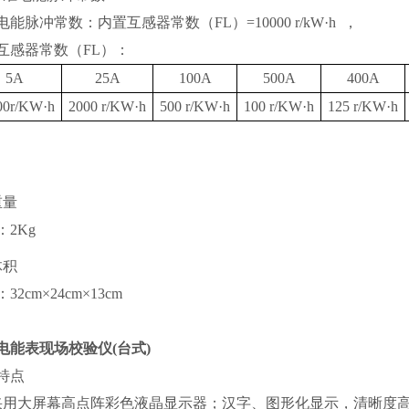
能脉冲常数：内置互感器常数（FL）=10000 r/kW·h ，
互感器常数（FL）：
5A
25A
100A
500A
400A
00r/KW·h
2000 r/KW·h
500 r/KW·h
100 r/KW·h
125 r/KW·h
重量
：2Kg
体积
32cm×24cm×13cm
电能表现场校验仪(台式)
特点
采用大屏幕高点阵彩色液晶显示器；汉字、图形化显示，清晰度