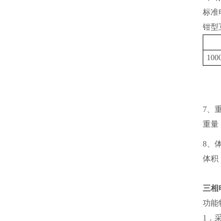
标准电
钳型
100
7、
重量
8、
体积：
三相
功能
1．