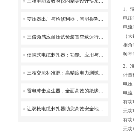
三相电能表效验仪的精美设计快来看看
1、
电压测
变压器出厂与检修利器，智能损耗测试仪核心优势
电流
（大
三倍频感应耐压试验装置空载运行时间不应过长
相角测
频率
便携式电缆刺扎器：功能、应用与优势
2、
三相交流标准源：高精度电力测试的核心利器
计量
电压：
雷电冲击发生器，全面高效的绝缘性能检测解决方案
电流：
有功功
让双枪电缆刺扎器助您高效安全地施工
无功功
有功电
无功电