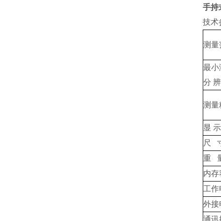
手持
技术
测量
最小
分 辨
测量
显 示
尺 
重 
内存
工作
外接
通讯