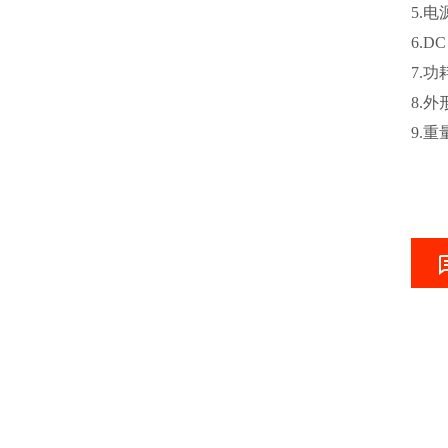
5.电
6.D
7.功
8.外
9.重