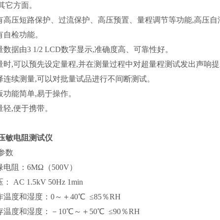
其它方面。
具有高压短路保护、过流保护、高压预置、量程调节等功能,高压自泄
具有自检功能。
测量数据由3 1/2 LCD数字显示,准确度高、可靠性好。
测量时,可以预先设定量程,并在测量过程中对超量程测试发出声响提
选择连续测量,可以对批量试品进行不间断测试。
面板功能简单,易于操作。
重量轻,便于携带。
压敏电阻测试仪
参数
缘电阻：6MΩ（500V）
： AC 1.5kV 50Hz 1min
作温度和湿度：0～＋40℃ ≤85％RH
储存温度和湿度：－10℃～＋50℃ ≤90％RH