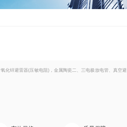
氧化锌避雷器(压敏电阻)，金属陶瓷二、三电极放电管、真空避l