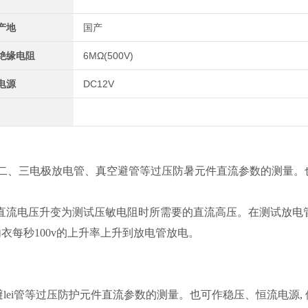
产地
国产
绝缘电阻
6MΩ(500V)
电源
DC12V
二、三电极放电管、真空避管等过压防暑元件直流参数的测量。
V直流电压升变为测试压敏电阻时所需要的直流高压。在测试放电
内衣每秒100v的上升率上升到放电管放电。
避lei管等过压防护元件直流参数的测量。也可作稳压、恒流电源, 