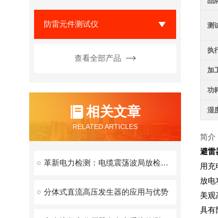
品
防雷元件测试仪
测
执
查看全部产品
加
功
相关文章
湿
RELATED ARTICLES
简介
避雷
革新电力检测：电缆震荡波局放检测装置的性能与创新特点
用充
放电
分体式直流高压发生器的应用与优势
美观
具有