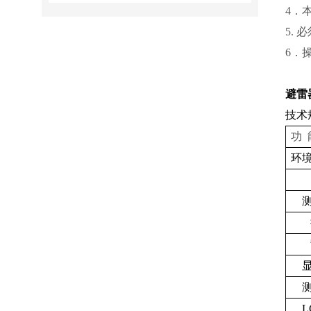
4．
5.
6．
避雷
技术
功 
环
L