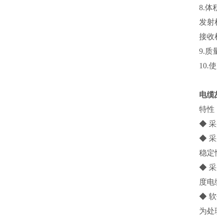
8.体
发射机
接收机
9.质
10.
电缆
特性
◆ 
◆ 
稳定
◆ 
度电
◆ 
为处