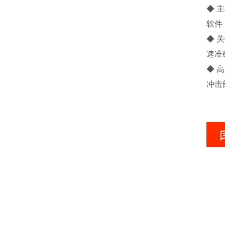
◆ 
软件
◆ 
速准
◆ 
冲击