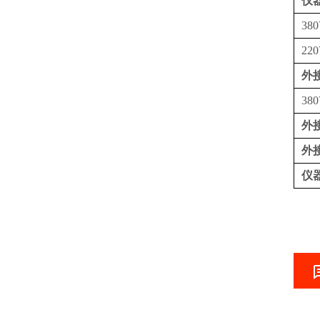
仪
38
22
外
38
外
外
仪