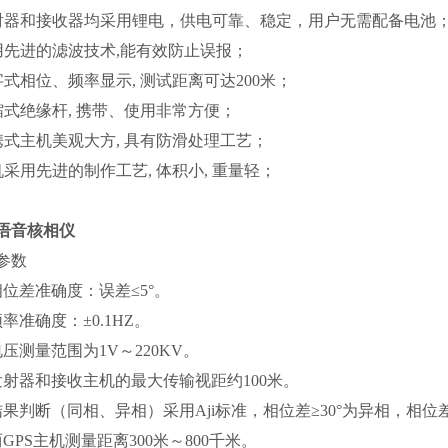
发射器和接收器均采用锂电，供电可靠、稳定，用户无需配备电池
使用先进的滤波技术,能有效防止误报；
数字式相位、频率显示, 测试距离可达200米；
伸缩式绝缘杆, 携带、使用非常方便；
便携式主机美观大方, 具有防滑处理工艺；
整机采用先进的制作工艺, 体积小, 重量轻；
语音核相仪
参数
相位差准确度：误差≤5°。
频率准确度：±0.1HZ。
电压测量范围为1V～220KV。
发射器和接收主机的最大传输视距约100米。
结果判断（同相、异相）采用Aji标准，相位差≥30°为异相，相位差
两GPS主机测量距离300米～800千米。