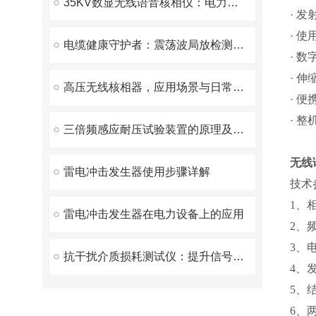
35KV数显无线语音核相仪：电力行业的相位校验利器
· 
· 
电缆健康守护者：震荡波局放检测装置揭秘
· 
· 
高压无线核相器，应用场景与日常维护方案解析
· 
· 
三倍频感应耐压试验装置的原理及日常维护策略
无线
雷电冲击发生器使用步骤详解
技术
1、
雷电冲击发生器在电力设备上的应用
2、
3、
抗干扰介质损耗测试仪：提升信号稳定性的必备工具
4、
5、
6、