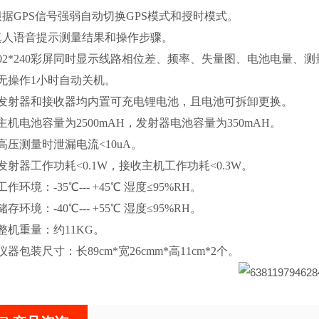
根据GPS信号强弱自动切换GPS模式和授时模式。
真人语音提示测量结果和操作步骤。
302*240彩屏同时显示线路相位差、频率、失量图、电池电量、
、无操作1小时自动关机。
、发射器和接收器均内置可充电锂电池，且电池可拆卸更换。
、主机电池容量为2500mAH，发射器电池容量为350mAH。
、高压测量时泄漏电流<10uA。
、发射器工作功耗<0.1W，接收主机工作功耗<0.3W。
工作环境：-35℃--- +45℃ 湿度≤95%RH。
储存环境：-40℃--- +55℃ 湿度≤95%RH。
、整机重量：约11KG。
仪器包装尺寸：长89cm*宽26cmm*高11cm*2个。