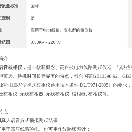
行质量标准
国标
工定制
是
途
应用于电力线路、变电所的相位校
量范围
0.38KV～220KV
简介
语音核相仪
，是一款新概念、高科技电力线路测试仪器，与以往
距离远、待机时间长等显著的特点，符合国家GB13398-92、GB311.
1kV~110kV便携式核相仪通用技术条件 DL/T971-2005》的
压核相仪, 无线核相器, 无线核相仪, 核相器, 核相仪等。
特点
采用真人语音方式播报测试结果；
即可用于高压线路验电、也可用作线路频率计；