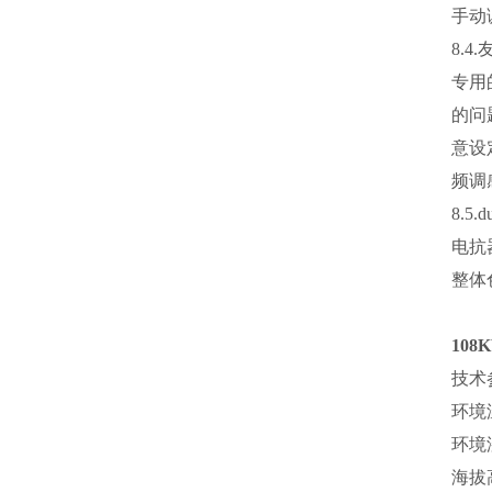
手动
8.
专用
的问
意设
频调
8.
电抗
整体
108
技术
环境温
环境
海拔高